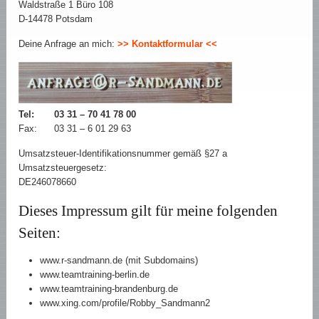
Waldstraße 1 Büro 108
D-14478 Potsdam
Deine Anfrage an mich:
>> Kontaktformular <<
Tel: 03 31 – 70 41 78 00
Fax: 03 31 – 6 01 29 63
Umsatzsteuer-Identifikationsnummer gemäß §27 a
Umsatzsteuergesetz:
DE246078660
Dieses Impressum gilt für meine folgenden
Seiten:
www.r-sandmann.de (mit Subdomains)
www.teamtraining-berlin.de
www.teamtraining-brandenburg.de
www.xing.com/profile/Robby_Sandmann2